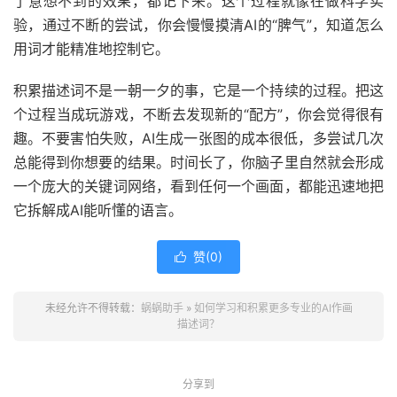
了意想不到的效果，都记下来。这个过程就像在做科学实
验，通过不断的尝试，你会慢慢摸清AI的“脾气”，知道怎么
用词才能精准地控制它。
积累描述词不是一朝一夕的事，它是一个持续的过程。把这
个过程当成玩游戏，不断去发现新的“配方”，你会觉得很有
趣。不要害怕失败，AI生成一张图的成本很低，多尝试几次
总能得到你想要的结果。时间长了，你脑子里自然就会形成
一个庞大的关键词网络，看到任何一个画面，都能迅速地把
它拆解成AI能听懂的语言。
赞(
0
)

未经允许不得转载：
蜗蜗助手
»
如何学习和积累更多专业的AI作画
描述词？
分享到