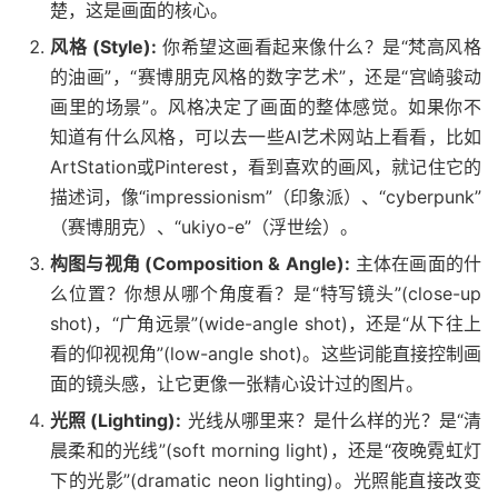
楚，这是画面的核心。
风格 (Style):
你希望这画看起来像什么？是“梵高风格
的油画”，“赛博朋克风格的数字艺术”，还是“宫崎骏动
画里的场景”。风格决定了画面的整体感觉。如果你不
知道有什么风格，可以去一些AI艺术网站上看看，比如
ArtStation或Pinterest，看到喜欢的画风，就记住它的
描述词，像“impressionism”（印象派）、“cyberpunk”
（赛博朋克）、“ukiyo-e”（浮世绘）。
构图与视角 (Composition & Angle):
主体在画面的什
么位置？你想从哪个角度看？是“特写镜头”(close-up
shot)，“广角远景”(wide-angle shot)，还是“从下往上
看的仰视视角”(low-angle shot)。这些词能直接控制画
面的镜头感，让它更像一张精心设计过的图片。
光照 (Lighting):
光线从哪里来？是什么样的光？是“清
晨柔和的光线”(soft morning light)，还是“夜晚霓虹灯
下的光影”(dramatic neon lighting)。光照能直接改变