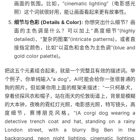
画面的氛围。比如，“cinematic lighting”（电影感光
照）这个词就很好用，能让画面看起来更有故事性。
细节与色彩 (Details & Color):
你想突出什么细节？画
面的主色调是什么？可以加上“高度细节”(highly
detailed)、“复杂的图案”(intricate patterns)，或者直
接指定颜色，比如“以蓝色和金色为主色调”(blue and
gold color palette)。
把这五个元素组合起来，就是一个完整且有效的描述词。举
个例子，你单纯输入“a dog”，AI可能会给你一张很普通的
狗的照片。但如果你用上面的框架来描述：“一只柯基犬，
穿着侦探风衣和帽子，站在雨天的伦敦街道上，背景是模糊
的大本钟，夜晚的霓虹灯光照，电影感光照，特写镜头，高
度细节，赛博朋克风格。”(A corgi dog wearing a
detective trench coat and hat, standing on a rainy
London street, with a blurry Big Ben in the
background, neon night lighting, cinematic lighting,