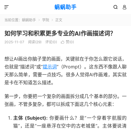
蜗蜗助手



当前位置：
蜗蜗助手
学院
正文


如何学习和积累更多专业的AI作画描述词？
2025-11-07
阅读(
29
)
评论(0)
赞(
0
)

想让AI画出你脑子里的画面，关键就在于你怎么跟它说话，
也就是“描述词”或“
提示词
”（Prompt）。这东西不像跟人聊
天那么简单，需要一点技巧。很多人觉得AI作画难，其实就
是卡在不知道怎么描述。
第一步，你要把一个复杂的画面拆分成几个基本的部分。一
张画，不管多复杂，都可以拆成下面这几个核心元素：
主体 (Subject):
你要画什么？是“一个穿着宇航服的
猫”，还是“一座悬浮在空中的古老城堡”。主体要说清