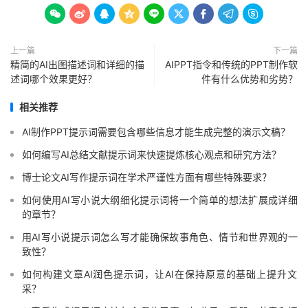









上一篇
下一篇
精简的AI出图描述词和详细的描
AIPPT指令和传统的PPT制作软
述词哪个效果更好？
件有什么优势和劣势？
相关推荐
AI制作PPT提示词需要包含哪些信息才能生成完整的演示文稿？
如何编写AI总结文献提示词来快速提炼核心观点和研究方法？
博士论文AI写作提示词在学术严谨性方面有哪些特殊要求？
如何使用AI写小说大纲细化提示词将一个简单的想法扩展成详细
的章节？
用AI写小说提示词怎么写才能确保故事角色、情节和世界观的一
致性？
如何构建文章AI润色提示词，让AI在保持原意的基础上提升文
采？