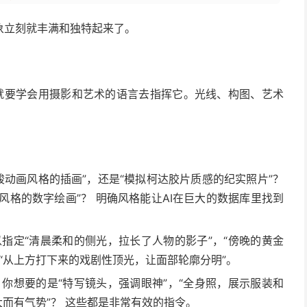
象立刻就丰满和独特起来了。
”，就要学会用摄影和艺术的语言去指挥它。光线、构图、艺术
。
骏动画风格的插画”，还是“模拟柯达胶片质感的纪实照片”？
风格的数字绘画”？ 明确风格能让AI在巨大的数据库里找到
指定“清晨柔和的侧光，拉长了人物的影子”，“傍晚的黄金
“从上方打下来的戏剧性顶光，让面部轮廓分明”。
你想要的是“特写镜头，强调眼神”，“全身照，展示服装和
大而有气势”？ 这些都是非常有效的指令。