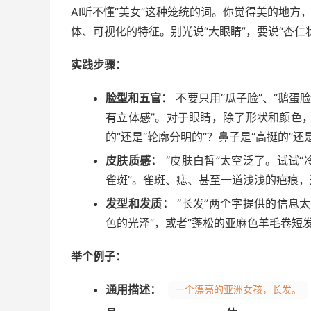
AI听不懂“美女”这种笼统的词。你觉得美的地方
体、可视化的特征。别光说“大眼睛”，要说“杏
实践步骤：
脸型和五官：
不要只用“瓜子脸”、“鹅蛋
有立体感”。对于眼睛，除了形状和颜色，还
的”还是“轮廓分明的”？鼻子是“高挺的”还
皮肤质感：
“皮肤白皙”太空泛了。试试
雀斑”。雀斑、痣、甚至一道浅浅的疤痕，
发型和发质：
“长发”两个字提供的信息
色的光泽”，或者“蓬松的亚麻色羊毛卷短
举个例子：
通用描述：
一个漂亮的亚洲女孩，长发。