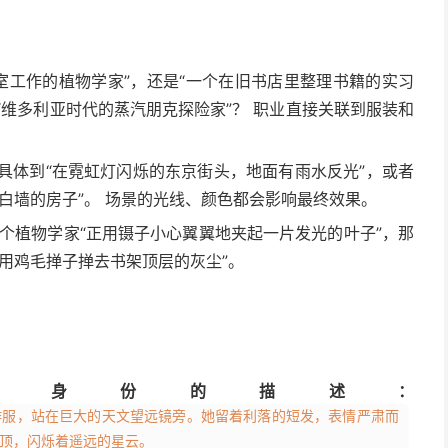
室工作的植物学家”，还是“一个在旧书店里整理书籍的实习
“维多利亚时代的蒸汽朋克探险家”？ 职业直接关联到服装和
要具体到“在霓虹灯闪烁的东京街头，地面有雨水反光”，或者
白墙的房子”。 场景的光线、颜色都会影响最终效果。
个植物学家“正用镊子小心翼翼地夹起一片发光的叶子”，那
用鸡毛掸子掸去书架顶层的灰尘”。
和身份的描述：
作服，站在巨大的天文望远镜旁。她留着利落的短发，表情严肃而
顶，闪烁着遥远的星云。