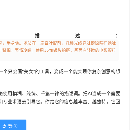
式描述：
探，半身像。她站在一扇百叶窗前，几缕光线穿过缝隙照在她脸
她眼神警惕，表情冷峻。使用35mm镜头拍摄，画面有轻微的电影颗粒
一个只会画“美女”的工具，变成一个能实现你复杂创意构想
绝使用模糊、笼统、千篇一律的描述词。把AI当成一个需要
和专业术语去引导它。你给它的信息越丰富、越独特，它回
赞(
0
)
