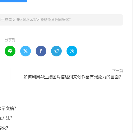
AI生成美女描述词怎么写才能避免角色同质化？
分享到





下一篇
？
如何利用AI生成图片描述词来创作富有想象力的画面？
演示文稿？
究方法？
要求？