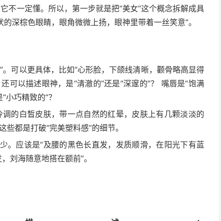
，它不一定懂。所以，第一步就是把“美女”这个概念拆解成具
仁状的深棕色眼睛，眼角微微上扬，眼神里带着一丝笑意”。
脸”。可以更具体，比如“心形脸，下颌线清晰，颧骨略高显得
可以描述眼神，是“清澈的”还是“深邃的”？ 嘴唇是“饱满
是“小巧精致的”？
“冷调的白皙皮肤，带一点自然的红晕，皮肤上有几颗淡淡的
这些都是打破“完美塑料感”的细节。
太少。应该是“及腰的黑色长直发，发质顺滑，在阳光下有蓝
发，刘海随意地搭在额前”。