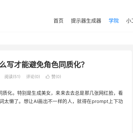
首页
提示器生成器
学院
小
怎么写才能避免角色同质化？
阅读(
51
)
评论(0)
赞(
0
)

色同质化。特别是生成美女，来来去去总是那几张网红脸，看
太懒了。想让AI画出不一样的人，就得在prompt上下功