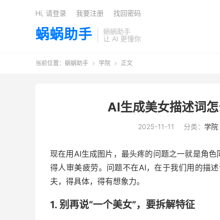
Hi, 请登录
我要注册
找回密码
蜗蜗助手
蜗蜗助手
让 AI 更懂你
当前位置：
蜗蜗助手
学院
正文


AI生成美女描述词
2025-11-11
分类：
学院
现在用AI生成图片，最头疼的问题之一就是角
得人审美疲劳。问题不在AI，在于我们用的描述词
夫，得具体，得有想象力。
1. 别再说“一个美女”，要拆解特征