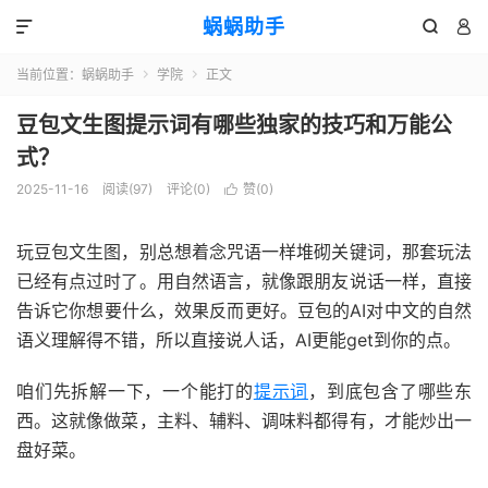
蜗蜗助手



当前位置：
蜗蜗助手
学院
正文


豆包文生图提示词有哪些独家的技巧和万能公
式？
2025-11-16
阅读(
97
)
评论(0)
赞(
0
)

玩豆包文生图，别总想着念咒语一样堆砌关键词，那套玩法
已经有点过时了。用自然语言，就像跟朋友说话一样，直接
告诉它你想要什么，效果反而更好。豆包的AI对中文的自然
语义理解得不错，所以直接说人话，AI更能get到你的点。
咱们先拆解一下，一个能打的
提示词
，到底包含了哪些东
西。这就像做菜，主料、辅料、调味料都得有，才能炒出一
盘好菜。