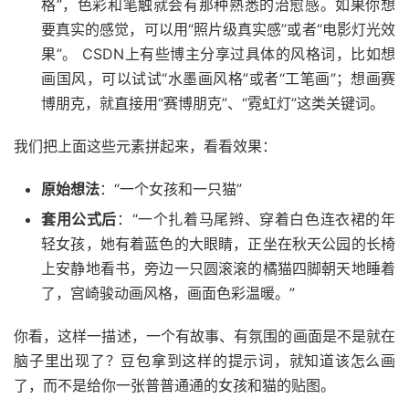
格”，色彩和笔触就会有那种熟悉的治愈感。如果你想
要真实的感觉，可以用“照片级真实感”或者“电影灯光效
果”。 CSDN上有些博主分享过具体的风格词，比如想
画国风，可以试试“水墨画风格”或者“工笔画”；想画赛
博朋克，就直接用“赛博朋克”、“霓虹灯”这类关键词。
我们把上面这些元素拼起来，看看效果：
原始想法
：“一个女孩和一只猫”
套用公式后
：“一个扎着马尾辫、穿着白色连衣裙的年
轻女孩，她有着蓝色的大眼睛，正坐在秋天公园的长椅
上安静地看书，旁边一只圆滚滚的橘猫四脚朝天地睡着
了，宫崎骏动画风格，画面色彩温暖。”
你看，这样一描述，一个有故事、有氛围的画面是不是就在
脑子里出现了？豆包拿到这样的提示词，就知道该怎么画
了，而不是给你一张普普通通的女孩和猫的贴图。