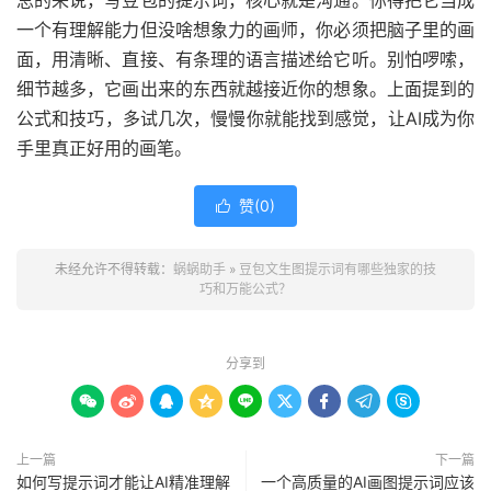
总的来说，写豆包的提示词，核心就是沟通。你得把它当成
一个有理解能力但没啥想象力的画师，你必须把脑子里的画
面，用清晰、直接、有条理的语言描述给它听。别怕啰嗦，
细节越多，它画出来的东西就越接近你的想象。上面提到的
公式和技巧，多试几次，慢慢你就能找到感觉，让AI成为你
手里真正好用的画笔。
赞(
0
)

未经允许不得转载：
蜗蜗助手
»
豆包文生图提示词有哪些独家的技
巧和万能公式？
分享到









上一篇
下一篇
如何写提示词才能让AI精准理解
一个高质量的AI画图提示词应该