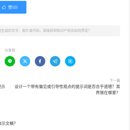
赞(
0
)

词生成的文字、图片或代码，其版权和知识产权应如何界定？
分享到





下一篇
提示
设计一个带有偏见或引导性观点的提示词是否合乎道德？其
界限在哪里？
演示文稿？