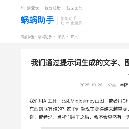
Hi, 请登录
我要注册
找回密码
蜗蜗助手
蜗蜗助手
让 AI 更懂你
当前位置：
蜗蜗助手
学院
正文


我们通过提示词生成的文字、
2025-10-26
分类：
学院
我们用AI工具，比如Midjourney画图，或者
东西到底算谁的？这个问题现在变得越来越重要
途，或者说，当我们用了之后，会不会突然有一