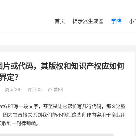
首页
提示器生成器
学院
小
图片或代码，其版权和知识产权应如何
界定？
阅读(
39
)
评论(0)
赞(
0
)

用ChatGPT写一段文字，甚至是让它帮忙写几行代码，那么这些
，因为它直接关系到我们能不能把这些创作内容用于商业用
天收到一封律师函。