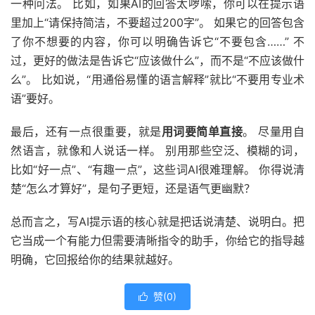
一种问法。 比如，如果AI的回答太啰嗦，你可以在提示语
里加上“请保持简洁，不要超过200字”。 如果它的回答包含
了你不想要的内容，你可以明确告诉它“不要包含……” 不
过，更好的做法是告诉它“应该做什么”，而不是“不应该做什
么”。 比如说，“用通俗易懂的语言解释”就比“不要用专业术
语”要好。
最后，还有一点很重要，就是
用词要简单直接
。 尽量用自
然语言，就像和人说话一样。 别用那些空泛、模糊的词，
比如“好一点”、“有趣一点”，这些词AI很难理解。 你得说清
楚“怎么才算好”，是句子更短，还是语气更幽默？
总而言之，写AI提示语的核心就是把话说清楚、说明白。把
它当成一个有能力但需要清晰指令的助手，你给它的指导越
明确，它回报给你的结果就越好。
赞(
0
)
