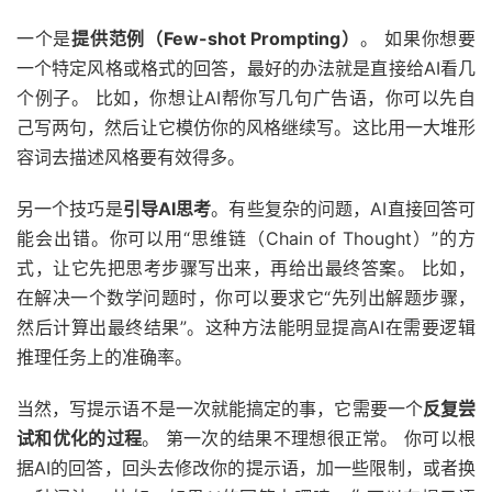
一个是
提供范例（Few-shot Prompting）
。 如果你想要
一个特定风格或格式的回答，最好的办法就是直接给AI看几
个例子。 比如，你想让AI帮你写几句广告语，你可以先自
己写两句，然后让它模仿你的风格继续写。这比用一大堆形
容词去描述风格要有效得多。
另一个技巧是
引导AI思考
。有些复杂的问题，AI直接回答可
能会出错。你可以用“思维链（Chain of Thought）”的方
式，让它先把思考步骤写出来，再给出最终答案。 比如，
在解决一个数学问题时，你可以要求它“先列出解题步骤，
然后计算出最终结果”。这种方法能明显提高AI在需要逻辑
推理任务上的准确率。
当然，写提示语不是一次就能搞定的事，它需要一个
反复尝
试和优化的过程
。 第一次的结果不理想很正常。 你可以根
据AI的回答，回头去修改你的提示语，加一些限制，或者换