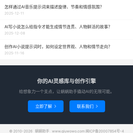
怎样通过AI音乐提示词来描述旋律、节奏和情感氛围？
2025-12-11
AI写小说怎么给指令才能生成情节连贯、人物鲜活的故事？
2025-12-08
创作AI小说提示词时，如何设定世界观、人物和情节走向？
2025-11-16
你的AI灵感库与创作引擎
给想象力一个支点，让蜗蜗助手撬动AI的无限可能。
立即了解
联系我们


© 2010-2026
蜗蜗助手
www.qiuwowo.com
闽ICP备20007854号-4