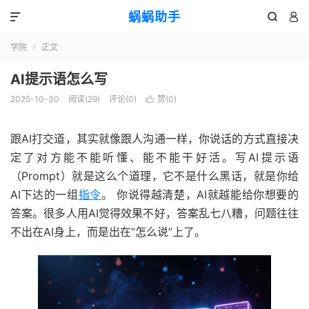
蜗蜗助手



学院
正文

AI提示语怎么写
2025-10-30
阅读(
29
)
评论(0)
赞(
0
)

跟AI打交道，其实就像跟人沟通一样，你说话的方式直接决
定了对方能不能听懂、能不能干好活。写AI提示语
（Prompt）就是这么个道理，它不是什么黑话，就是你给
AI下达的一组
指令
。 你说得越清楚，AI就越能给你想要的
答案。很多人用AI觉得效果不好，答案乱七八糟，问题往往
不出在AI身上，而是出在“怎么说”上了。