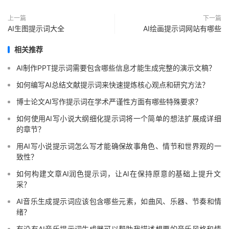
上一篇
下一篇
AI生图提示词大全
AI绘画提示词网站有哪些
相关推荐
AI制作PPT提示词需要包含哪些信息才能生成完整的演示文稿？
如何编写AI总结文献提示词来快速提炼核心观点和研究方法？
博士论文AI写作提示词在学术严谨性方面有哪些特殊要求？
如何使用AI写小说大纲细化提示词将一个简单的想法扩展成详细
的章节？
用AI写小说提示词怎么写才能确保故事角色、情节和世界观的一
致性？
如何构建文章AI润色提示词，让AI在保持原意的基础上提升文
采？
AI音乐生成提示词应该包含哪些元素，如曲风、乐器、节奏和情
绪？
有没有AI音乐提示词生成器可以帮助我描述想要的音乐风格和情