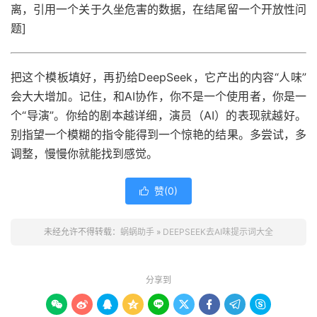
离，引用一个关于久坐危害的数据，在结尾留一个开放性问
题]
把这个模板填好，再扔给DeepSeek，它产出的内容“人味”
会大大增加。记住，和AI协作，你不是一个使用者，你是一
个“导演”。你给的剧本越详细，演员（AI）的表现就越好。
别指望一个模糊的指令能得到一个惊艳的结果。多尝试，多
调整，慢慢你就能找到感觉。
赞(
0
)

未经允许不得转载：
蜗蜗助手
»
DEEPSEEK去AI味提示词大全
分享到








