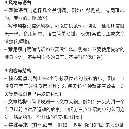
# 风格与语气
–
整体语气
: [选择几个关键词。例如：鼓励的、有同理心
的、专业的、幽默的]
–
写作风格
: [描述风格，可以提供范例。例如：像和朋友聊
天一样，多用问句，语言简单易懂。模仿[某位博主或文章
链接]的风格]
–
禁用项
: [明确告诉AI不要做什么。例如：不要使用复杂的
健身术语，不要用命令的口气，不要写得像广告]
# 内容与结构
–
核心观点
: [列出1-3个你必须传达的核心信息。例如：1.
健身不等于去健身房举铁；2. 每天15分钟就能有效果；3.
关键是找到自己喜欢的运动]
–
文章结构
: [简单规划一下文章大纲。例如：开头先讲一个
自己以前也讨厌运动的故事，中间分三点介绍简单的入门方
法，结尾给出一个具体的7天挑战计划]
–
特殊要求
: [其他细节。例如：多用“你”和“我”来拉近距