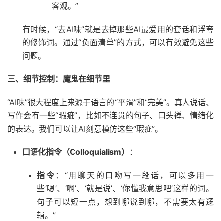
客观。”
有时候，“去AI味”就是去掉那些AI最爱用的套话和浮夸
的修饰词。通过“负面清单”的方式，可以有效避免这些
问题。
三、细节控制：魔鬼在细节里
“AI味”很大程度上来源于语言的“平滑”和“完美”。真人说话、
写作会有一些“瑕疵”，比如不连贯的句子、口头禅、情绪化
的表达。我们可以让AI刻意模仿这些“瑕疵”。
口语化指令（Colloquialism）
：
指令
：“用聊天的口吻写一段话，可以多用一
些‘嗯’、‘啊’、‘就是说’、‘你懂我意思吧’这样的词。
句子可以短一点，想到哪说到哪，不需要太有逻
辑。”