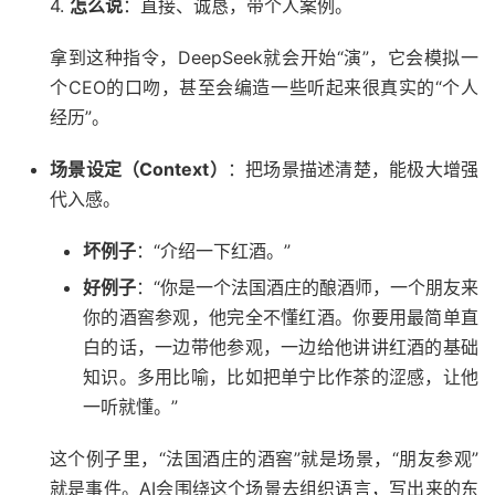
4.
怎么说
：直接、诚恳，带个人案例。
拿到这种指令，DeepSeek就会开始“演”，它会模拟一
个CEO的口吻，甚至会编造一些听起来很真实的“个人
经历”。
场景设定（Context）
：把场景描述清楚，能极大增强
代入感。
坏例子
：“介绍一下红酒。”
好例子
：“你是一个法国酒庄的酿酒师，一个朋友来
你的酒窖参观，他完全不懂红酒。你要用最简单直
白的话，一边带他参观，一边给他讲讲红酒的基础
知识。多用比喻，比如把单宁比作茶的涩感，让他
一听就懂。”
这个例子里，“法国酒庄的酒窖”就是场景，“朋友参观”
就是事件。AI会围绕这个场景去组织语言，写出来的东