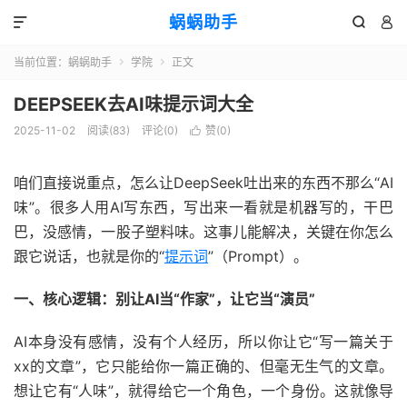
蜗蜗助手



当前位置：
蜗蜗助手
学院
正文


DEEPSEEK去AI味提示词大全
2025-11-02
阅读(
83
)
评论(0)
赞(
0
)

咱们直接说重点，怎么让DeepSeek吐出来的东西不那么“AI
味”。很多人用AI写东西，写出来一看就是机器写的，干巴
巴，没感情，一股子塑料味。这事儿能解决，关键在你怎么
跟它说话，也就是你的“
提示词
”（Prompt）。
一、核心逻辑：别让AI当“作家”，让它当“演员”
AI本身没有感情，没有个人经历，所以你让它“写一篇关于
xx的文章”，它只能给你一篇正确的、但毫无生气的文章。
想让它有“人味”，就得给它一个角色，一个身份。这就像导