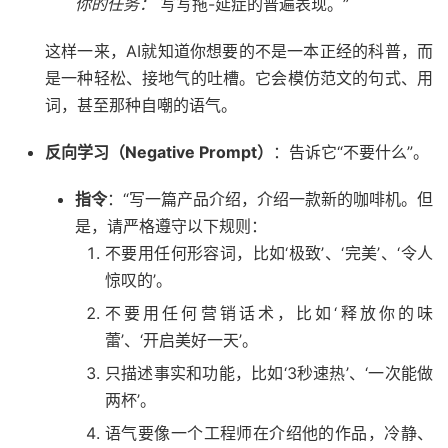
你的任务：
写写拖-延症的普遍表现。”
这样一来，AI就知道你想要的不是一本正经的科普，而
是一种轻松、接地气的吐槽。它会模仿范文的句式、用
词，甚至那种自嘲的语气。
反向学习（Negative Prompt）
：告诉它“不要什么”。
指令
：“写一篇产品介绍，介绍一款新的咖啡机。但
是，请严格遵守以下规则：
不要用任何形容词，比如‘极致’、‘完美’、‘令人
惊叹的’。
不要用任何营销话术，比如‘释放你的味
蕾’、‘开启美好一天’。
只描述事实和功能，比如‘3秒速热’、‘一次能做
两杯’。
语气要像一个工程师在介绍他的作品，冷静、