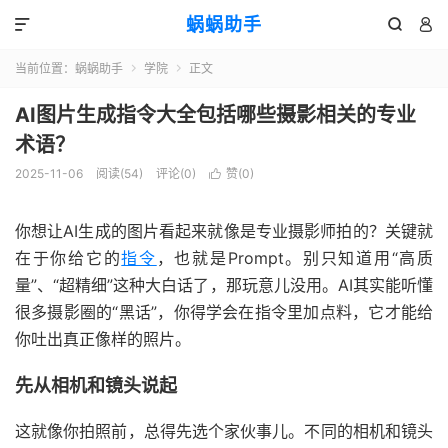
蜗蜗助手



当前位置：
蜗蜗助手
学院
正文


AI图片生成指令大全包括哪些摄影相关的专业
术语？
2025-11-06
阅读(
54
)
评论(0)
赞(
0
)

你想让AI生成的图片看起来就像是专业摄影师拍的？关键就
在于你给它的
指令
，也就是Prompt。别只知道用“高质
量”、“超精细”这种大白话了，那玩意儿没用。AI其实能听懂
很多摄影圈的“黑话”，你得学会在指令里加点料，它才能给
你吐出真正像样的照片。
先从相机和镜头说起
这就像你拍照前，总得先选个家伙事儿。不同的相机和镜头