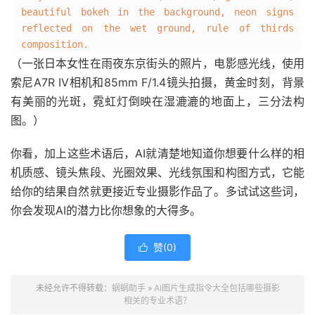
beautiful bokeh in the background, neon signs
reflected on the wet ground, rule of thirds
composition.
（一张日本女性在雨夜东京街头的照片，电影感光线，使用
索尼A7R IV相机和85mm F/1.4镜头拍摄，黄金时刻，背景
有美丽的光斑，霓虹灯倒映在湿漉漉的地面上，三分法构
图。）
你看，加上这些术语后，AI就清楚地知道你想要什么样的相
机质感、镜头焦段、光圈效果、光线氛围和构图方式，它能
给你的结果自然就更接近专业摄影作品了。多试试这些词，
你会发现AI的潜力比你想象的大得多。
赞(
0
)

未经允许不得转载：
蜗蜗助手
»
AI图片生成指令大全包括哪些摄影
相关的专业术语？