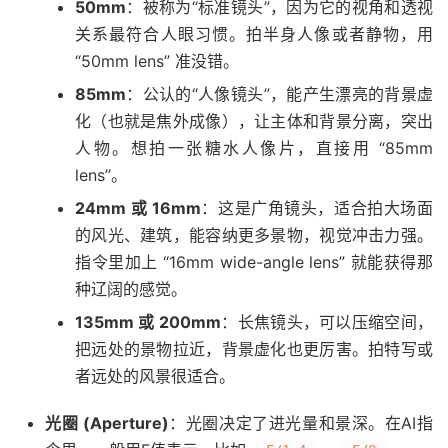
50mm
：被称为“标准镜头”，因为它的视角和透视
关系最符合人眼习惯。拍半身人像或者静物，用
“50mm lens” 准没错。
85mm
：公认的“人像镜头”，能产生漂亮的背景虚
化（也就是焦外成像），让主体和背景分离，突出
人物。想拍一张糖水人像片，直接用 “85mm
lens”。
24mm 或 16mm
：这是广角镜头，适合拍大场面
的风光、建筑，能容纳更多景物，视觉冲击力强。
指令里加上 “16mm wide-angle lens” 就能获得那
种辽阔的感觉。
135mm 或 200mm
：长焦镜头，可以压缩空间，
把远处的景物拉近，背景虚化也更厉害。拍特写或
者远处的风景很适合。
光圈 (Aperture)
：光圈决定了进光量和景深。在AI指