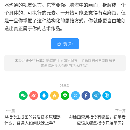
器沟通的视觉语言。它需要你把脑海中的画面，拆解成一个
个具体的、可执行的元素。一开始可能会觉得有点麻烦，但
是一旦你掌握了这种结构化的思维方式，你就能更自由地创
造出真正属于你的艺术作品。
赞(
0
)

未经允许不得转载：
蜗蜗助手
»
如何编写一个高效的AI生成图指令
来创造出令人惊艳的艺术作品？
分享到









上一篇
下一篇
AI指令生成图的背后技术原理是
AI绘画常用指令有哪些，初学者
什么，普通人如何快速上手？
应该从哪些指令开始学习？