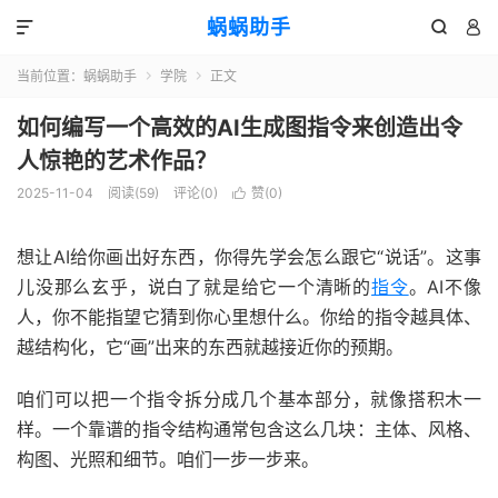
蜗蜗助手



当前位置：
蜗蜗助手
学院
正文


如何编写一个高效的AI生成图指令来创造出令
人惊艳的艺术作品？
2025-11-04
阅读(
59
)
评论(0)
赞(
0
)

想让AI给你画出好东西，你得先学会怎么跟它“说话”。这事
儿没那么玄乎，说白了就是给它一个清晰的
指令
。AI不像
人，你不能指望它猜到你心里想什么。你给的指令越具体、
越结构化，它“画”出来的东西就越接近你的预期。
咱们可以把一个指令拆分成几个基本部分，就像搭积木一
样。一个靠谱的指令结构通常包含这么几块：主体、风格、
构图、光照和细节。咱们一步一步来。